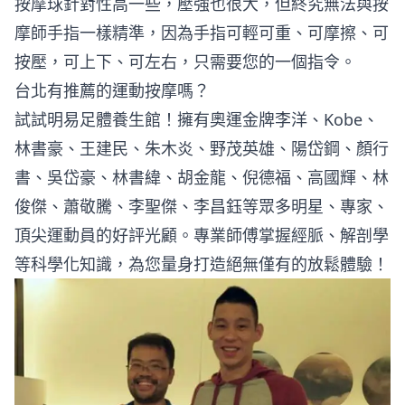
按摩球針對性高一些，壓強也很大，但終究無法與按
摩師手指一樣精準，因為手指可輕可重、可摩擦、可
按壓，可上下、可左右，只需要您的一個指令。
台北有推薦的運動按摩嗎？
試試明易足體養生館！擁有奧運金牌李洋、Kobe、
林書豪、王建民、朱木炎、野茂英雄、陽岱鋼、顏行
書、吳岱豪、林書緯、胡金龍、倪德福、高國輝、林
俊傑、蕭敬騰、李聖傑、李昌鈺等眾多明星、專家、
頂尖運動員的好評光顧。專業師傅掌握經脈、解剖學
等科學化知識，為您量身打造絕無僅有的放鬆體驗！