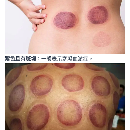
紫色且有斑塊
：一般表示寒凝血淤症。