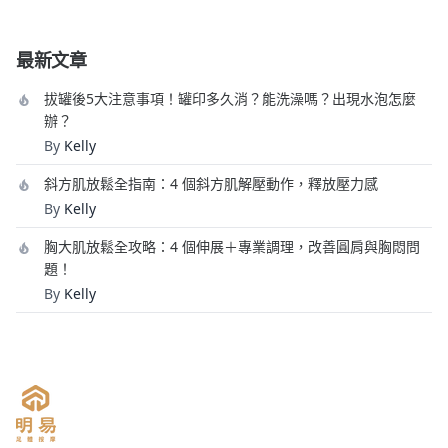
最新文章
拔罐後5大注意事項！罐印多久消？能洗澡嗎？出現水泡怎麼
辦？
By
Kelly
斜方肌放鬆全指南：4 個斜方肌解壓動作，釋放壓力感
By
Kelly
胸大肌放鬆全攻略：4 個伸展＋專業調理，改善圓肩與胸悶問
題！
By
Kelly