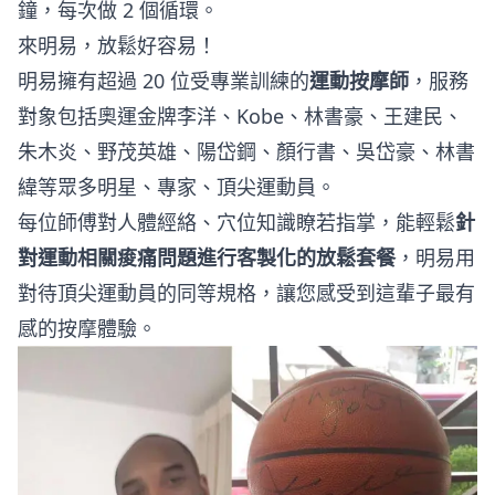
鐘，每次做 2 個循環。
來明易，放鬆好容易！
明易擁有超過 20 位受專業訓練的
運動按摩師
，服務
對象包括奧運金牌李洋、Kobe、林書豪、王建民、
朱木炎、野茂英雄、陽岱鋼、顏行書、吳岱豪、林書
緯等眾多明星、專家、頂尖運動員。
每位師傅對人體經絡、穴位知識瞭若指掌，能輕鬆
針
對運動相關痠痛問題進行客製化的放鬆套餐
，明易用
對待頂尖運動員的同等規格，讓您感受到這輩子最有
感的按摩體驗。