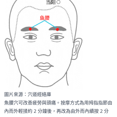
圖片來源：
穴道經絡庫
魚腰穴可改善疲勞與頭痛。按摩方式為用拇指指節由
內而外輕揉約 2 分鐘後，再改為由外而內續按 2 分