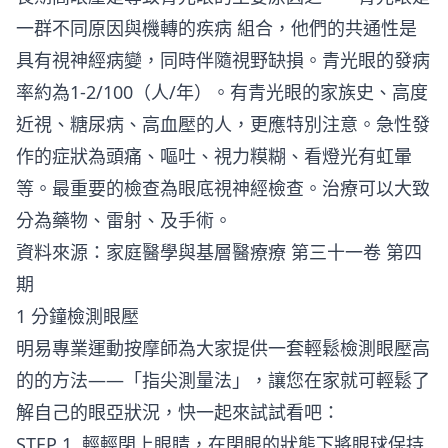
一群不同原因與機轉的疾病 組合，他們的共通性是
具有視神經病變，同時伴隨視野缺損。青光眼的發病
率約為1-2/100（人/年）。有青光眼的家族史、高度
近視、糖尿病、高血壓的人，更應特別注意。急性發
作的症狀為頭痛、嘔吐、視力糢糊、看燈光有虹暈
等。最重要的檢查為眼底視神經檢查。治療可以大致
分為藥物、雷射、及手術。
資料來源：
家庭醫學與基層醫療療 第三十一卷 第四
期
1 分鐘檢測眼壓
明易專業運動按摩師為大家提供一套輕鬆檢測眼壓高
的的方法——「指尖測量法」，讓您在家就可輕鬆了
解自己的眼亞狀況，快一起來試試看吧：
STEP 1. 輕輕閉上眼睛，在閉眼的狀態下將眼球保持