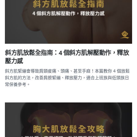
斜方肌放鬆全指南：4 個斜方肌解壓動作，釋放
壓力感
斜方肌緊繃會導致肩頸痠痛、頭痛、甚至手麻！本篇教你 4 個放鬆
斜方肌的方法，改善肩膀緊繃、釋放壓力，適合上班族與低頭族日
常保養參考。