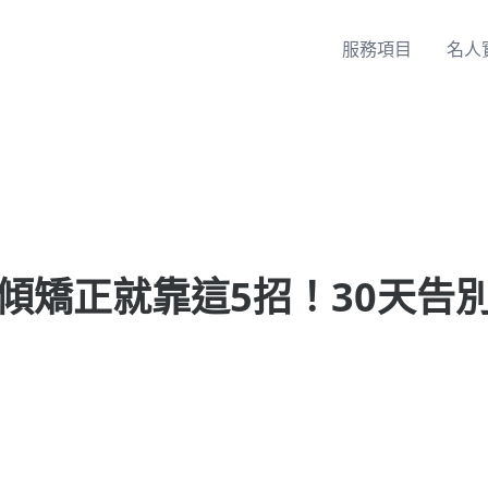
服務項目
名人
傾矯正就靠這5招！30天告