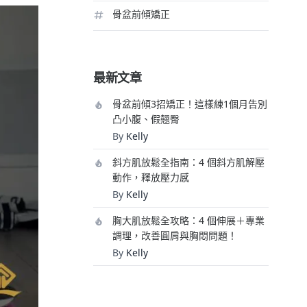
骨盆前傾矯正
最新文章
骨盆前傾3招矯正！這樣練1個月告別
凸小腹、假翹臀
By
Kelly
斜方肌放鬆全指南：4 個斜方肌解壓
動作，釋放壓力感
By
Kelly
胸大肌放鬆全攻略：4 個伸展＋專業
調理，改善圓肩與胸悶問題！
By
Kelly