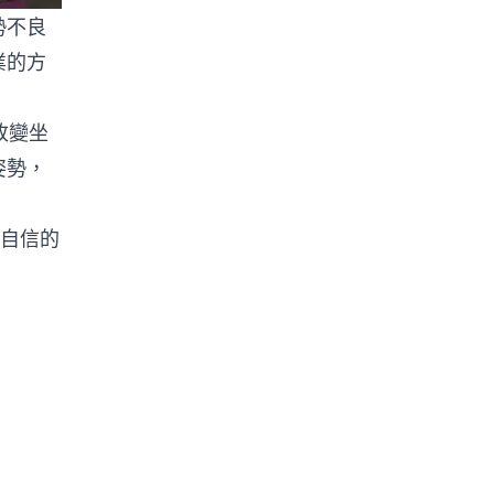
勢不良
業的方
改變坐
姿勢，
更自信的