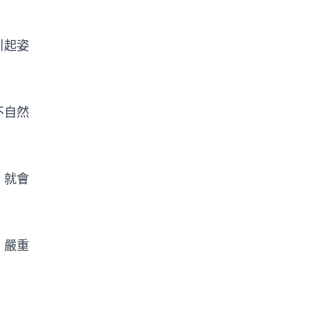
引起姿
不自然
，就會
，嚴重