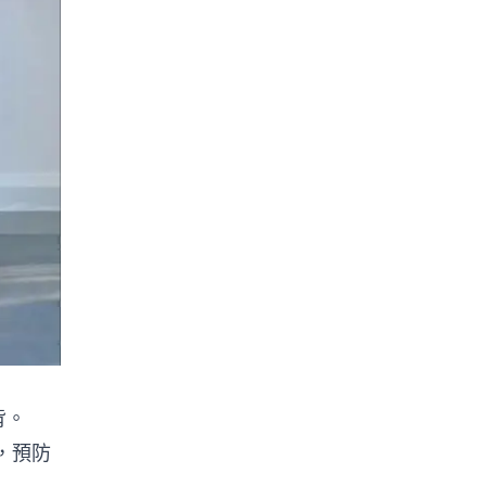
背。
，預防