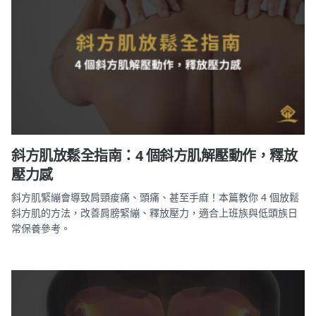
斜方肌放鬆全指南：4 個斜方肌解壓動作，釋放
壓力感
斜方肌緊繃會導致肩頸痠痛、頭痛、甚至手麻！本篇教你 4 個放鬆
斜方肌的方法，改善肩膀緊繃、釋放壓力，適合上班族與低頭族日
常保養參考。