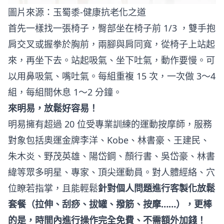
圖片來源：
玉蜀黍-健康抗老化之道
首先一樣找一張椅子，臀部坐在椅子前 1/3 ，雙手抱
肩交叉或握拳於胸前，兩腳與肩同寬，從椅子上站起
來，再坐下去。站起吸氣、坐下吐氣，動作要慢。可
以用鼻吸氣、嘴吐氣。每組重複 15 次，一次做 3～4
組，每組間休息 1～2 分鐘。
來明易，放鬆好容易！
明易擁有超過 20 位受專業訓練的運動按摩師，服務
對象包括奧運金牌李洋、Kobe、林書豪、王建民、
朱木炎、野茂英雄、陽岱鋼、顏行書、吳岱豪、林書
緯等眾多明星、專家、頂尖運動員。對人體經絡、穴
位瞭若指掌，且能輕鬆
針對個人問題進行客製化放鬆
套餐（拉伸、刮痧、拔罐、撥筋、按摩……），更棒
的是，時間內進行操作完全免費、不需額外加錢！