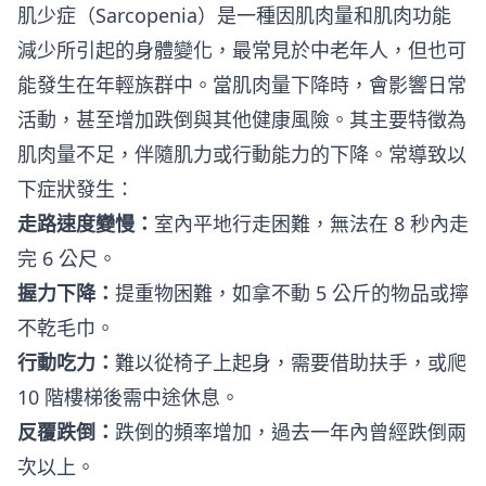
肌少症（Sarcopenia）是一種因肌肉量和肌肉功能
減少所引起的身體變化，最常見於中老年人，但也可
能發生在年輕族群中。當肌肉量下降時，會影響日常
活動，甚至增加跌倒與其他健康風險。其主要特徵為
肌肉量不足，伴隨肌力或行動能力的下降。常導致以
下症狀發生：
走路速度變慢：
室內平地行走困難，無法在 8 秒內走
完 6 公尺。
握力下降：
提重物困難，如拿不動 5 公斤的物品或擰
不乾毛巾。
行動吃力：
難以從椅子上起身，需要借助扶手，或爬
10 階樓梯後需中途休息。
反覆跌倒：
跌倒的頻率增加，過去一年內曾經跌倒兩
次以上。