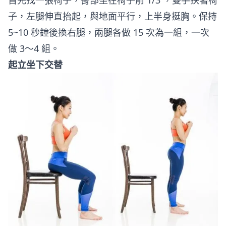
首先找一張椅子，臀部坐在椅子前 1/3 ，雙手扶著椅
子，左腿伸直抬起，與地面平行，上半身挺胸。保持
5~10 秒鐘後換右腿，兩腿各做 15 次為一組，一次
做 3～4 組。
起立坐下交替