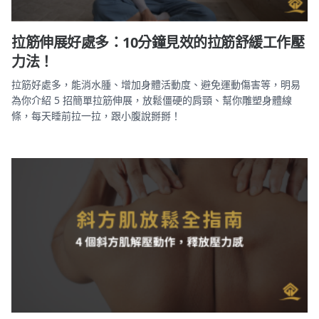
拉筋伸展好處多：10分鐘見效的拉筋舒緩工作壓
力法！
拉筋好處多，能消水腫、增加身體活動度、避免運動傷害等，明易
為你介紹 5 招簡單拉筋伸展，放鬆僵硬的肩頸、幫你雕塑身體線
條，每天睡前拉一拉，跟小腹說掰掰！