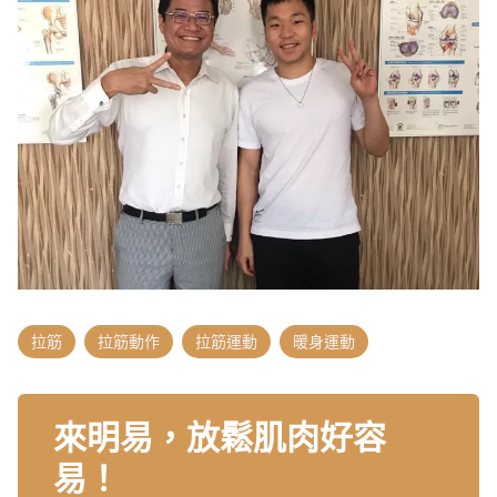
拉筋
拉筋動作
拉筋運動
暖身運動
來明易，放鬆肌肉好容
易！