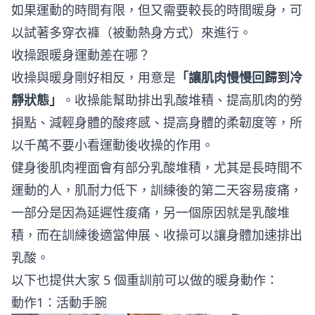
如果運動的時間有限，但又需要較長的時間暖身，可
以試著多穿衣褲（被動熱身方式）來進行。
收操跟暖身運動差在哪？
收操與暖身剛好相反，用意是
「讓肌肉慢慢回歸到冷
靜狀態」
。收操能幫助排出乳酸堆積、提高肌肉的勞
損點、減輕身體的酸疼感、提高身體的柔韌度等，所
以千萬不要小看運動後收操的作用。
健身後肌肉裡面會有部分乳酸堆積，尤其是長時間不
運動的人，肌耐力低下，訓練後的第二天容易痠痛，
一部分是因為延遲性痠痛，另一個原因就是乳酸堆
積，而在訓練後適當伸展、收操可以讓身體加速排出
乳酸。
以下也提供大家 5 個重訓前可以做的暖身動作：
動作1：活動手腕