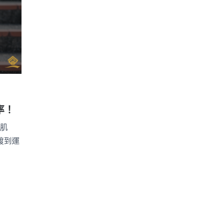
率！
升肌
渡到運