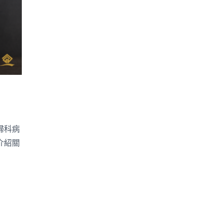
！
婦科病
介紹關