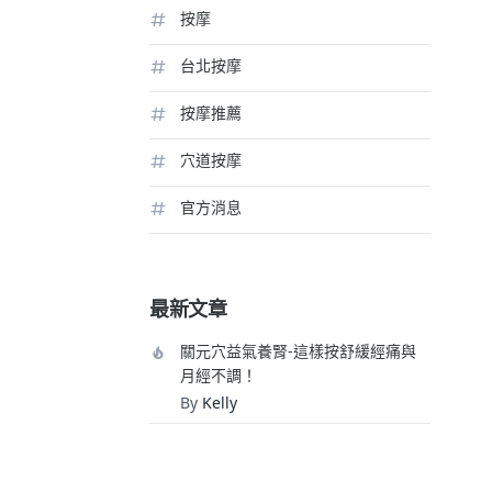
按摩
台北按摩
按摩推薦
穴道按摩
官方消息
最新文章
關元穴益氣養腎-這樣按舒緩經痛與
月經不調！
By
Kelly