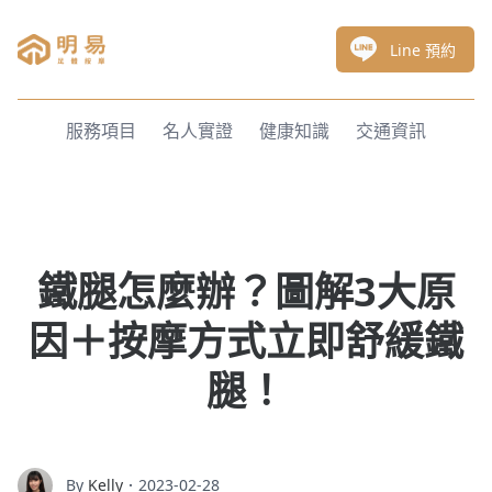
明易足體按摩
Line 預約
服務項目
名人實證
健康知識
交通資訊
鐵腿怎麼辦？圖解3大原
因＋按摩方式立即舒緩鐵
腿！
By
Kelly
．2023-02-28