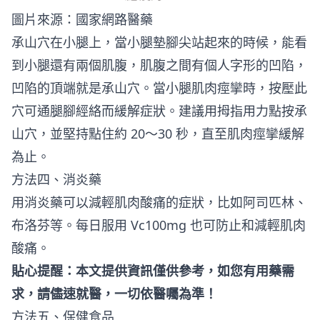
圖片來源：
國家網路醫藥
承山穴在小腿上，當小腿墊腳尖站起來的時候，能看
到小腿還有兩個肌腹，肌腹之間有個人字形的凹陷，
凹陷的頂端就是承山穴。當小腿肌肉痙攣時，按壓此
穴可通腿腳經絡而緩解症狀。建議用拇指用力點按承
山穴，並堅持點住約 20～30 秒，直至肌肉痙攣緩解
為止。
方法四、消炎藥
用消炎藥可以減輕肌肉酸痛的症狀，比如阿司匹林、
布洛芬等。每日服用 Vc100mg 也可防止和減輕肌肉
酸痛。
貼心提醒：本文提供資訊僅供參考，如您有用藥需
求，請儘速就醫，一切依醫囑為準！
方法五、保健食品