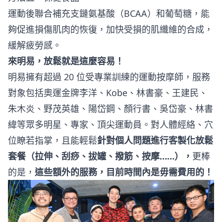
運動後聯合補充支鏈氨基酸（BCAA）和葡萄糖，能
夠促進損傷肌肉的恢復，加快受損的肌纖維的合成，
緩解疲勞感。
來明易，放鬆就是這麼容易！
明易擁有超過 20 位受專業訓練的運動按摩師，服務
對象包括奧運金牌李洋、Kobe、林書豪、王建民、
朱木炎、野茂英雄、陽岱鋼、顏行書、吳岱豪、林書
緯等眾多明星、專家、頂尖運動員。對人體經絡、穴
位瞭若指掌，且能輕鬆
針對個人問題進行客製化放鬆
套餐（拉伸、刮痧、拔罐、撥筋、按摩……），
更棒
的是，
這些額外的服務，目前時間內是毋需費用的！