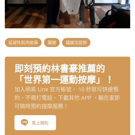
延遲性肌肉痠痛
鐵腿
鐵腿怎麼辦
即刻預約林書豪推薦的
「世界第一運動按摩」！
加入明易 Line 官方帳號， 10 秒就可快速預
約，不需打電話、下載其他 APP ，躺在家即
可隨時預約按摩服務！
馬上預約