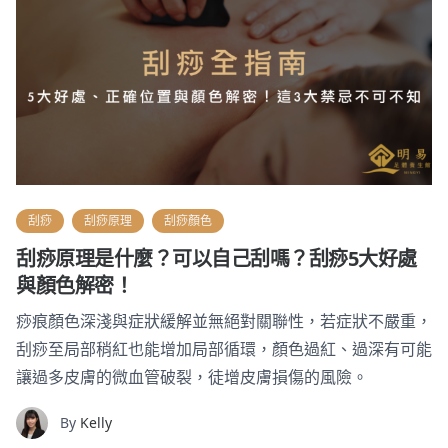
刮痧
刮痧原理
刮痧顏色
刮痧原理是什麼？可以自己刮嗎？刮痧5大好處
與顏色解密！
痧痕顏色深淺與症狀緩解並無絕對關聯性，若症狀不嚴重，
刮痧至局部稍紅也能增加局部循環，顏色過紅、過深有可能
讓過多皮膚的微血管破裂，徒增皮膚損傷的風險。
By
Kelly