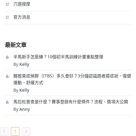
穴道按摩
官方消息
最新文章
半馬新手怎麼練？10個初半馬訓練計畫重點整理
By
Kelly
髂脛束症候群（ITBS）多久會好？3分鐘認識跑者膝症狀、復健
運動、舒緩方式
By
Kelly
馬拉松普查是什麼？賽事登錄有什麼條件？流程、獎項大公開
By
Anny
1